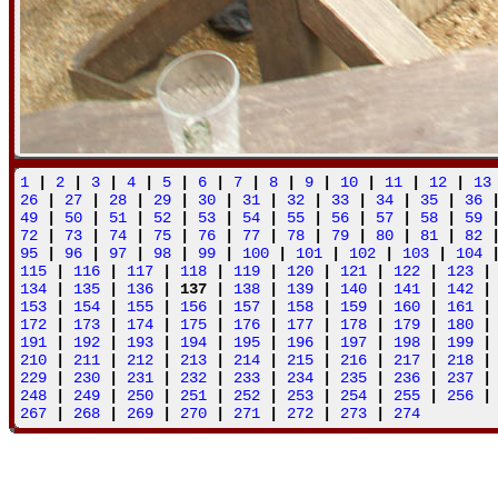
1
|
2
|
3
|
4
|
5
|
6
|
7
|
8
|
9
|
10
|
11
|
12
|
13
26
|
27
|
28
|
29
|
30
|
31
|
32
|
33
|
34
|
35
|
36
49
|
50
|
51
|
52
|
53
|
54
|
55
|
56
|
57
|
58
|
59
72
|
73
|
74
|
75
|
76
|
77
|
78
|
79
|
80
|
81
|
82
95
|
96
|
97
|
98
|
99
|
100
|
101
|
102
|
103
|
104
115
|
116
|
117
|
118
|
119
|
120
|
121
|
122
|
123
134
|
135
|
136
| 137 |
138
|
139
|
140
|
141
|
142
153
|
154
|
155
|
156
|
157
|
158
|
159
|
160
|
161
172
|
173
|
174
|
175
|
176
|
177
|
178
|
179
|
180
191
|
192
|
193
|
194
|
195
|
196
|
197
|
198
|
199
210
|
211
|
212
|
213
|
214
|
215
|
216
|
217
|
218
229
|
230
|
231
|
232
|
233
|
234
|
235
|
236
|
237
248
|
249
|
250
|
251
|
252
|
253
|
254
|
255
|
256
267
|
268
|
269
|
270
|
271
|
272
|
273
|
274